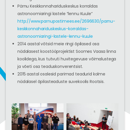
Pärnu Keskkonnahariduskeskus korraldas
astronoomiaringi lastele “lennu Kuule”
http://www.parnupostimees.ee/2696630/parnu-
keskkonnahariduskeskus-korraldas-
astronoomiaringi-lastele-lennu-kuule
2014 aastal võtsid meie ringi õpilased osa
nädalasest koostööprojektist Soomes Vaasa linna
koolidega, kus tutvuti huvitegevuse võimalustega
ja võeti osa teaduskonverentsist.
2015 aastal osalesid parimad teadurid kolme
nädalasel õpilasteaduste suvekoolis Rootsis.