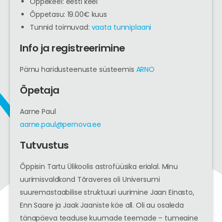
Õppekeel: eesti keel
Õppetasu: 19.00€ kuus
Tunnid toimuvad:
vaata tunniplaani
Info ja registreerimine
Pärnu haridusteenuste süsteemis
ARNO
Õpetaja
Aarne Paul
aarne.paul@pernova.ee
Tutvustus
Õppisin Tartu Ülikoolis astrofüüsika erialal. Minu
uurimisvaldkond Tõraveres oli Universumi
suuremastaabilise struktuuri uurimine Jaan Einasto,
Enn Saare ja Jaak Jaaniste käe all. Oli au osaleda
tänapäeva teaduse kuumade teemade – tumeaine