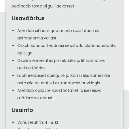
pool saab tõsta pilgu Taevasse!
Lisaväärtus
Arendab silmaringi ja annab uusi teadmisi
astronoomia vallast.
Oskab saadud teadmisi seostada üldhariduskoolis
õpituga.
Osaleb erinevates projektides ja lihtsamates
uurimistöödes.
Loob eeldused õpingute jätkamiseks vanemale
astmele suunatud astronoomia huviringis.
Arendab õpilaste koostöötahet ja iseseisva
mõtlemise oskust.
Lisainfo
Vanuserühm: 4.-8. kl