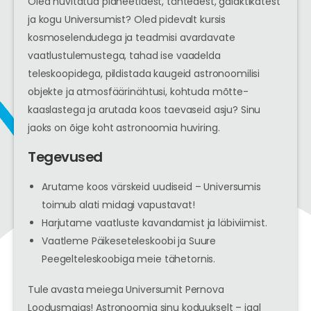
Oled huvitatud planeetidest, tähtedest, galaktikatest
ja kogu Universumist? Oled pidevalt kursis
kosmoselendudega ja teadmisi avardavate
vaatlustulemustega, tahad ise vaadelda
teleskoopidega, pildistada kaugeid astronoomilisi
objekte ja atmosfäärinähtusi, kohtuda mõtte-
kaaslastega ja arutada koos taevaseid asju? Sinu
jaoks on õige koht astronoomia huviring.
Tegevused
Arutame koos värskeid uudiseid – Universumis
toimub alati midagi vapustavat!
Harjutame vaatluste kavandamist ja läbiviimist.
Vaatleme Päikeseteleskoobi ja Suure
Peegelteleskoobiga meie tähetornis.
Tule avasta meiega Universumit Pernova
Loodusmajas! Astronoomia sinu koduukselt – igal