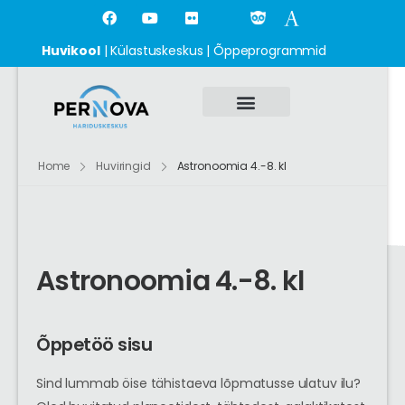
Huvikool
|
Külastuskeskus
|
Õppeprogrammid
Roheline kool
Korralda üritus
Home
Huviringid
Astronoomia 4.-8. kl
Astronoomia 4.-8. kl
Õppetöö sisu
Sind lummab öise tähistaeva lõpmatusse ulatuv ilu?