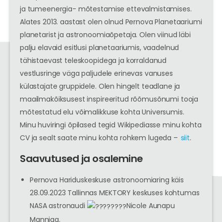
ja tumeenergia- mõtestamise ettevalmistamises.
Alates 2013. aastast olen olnud Pernova Planetaariumi
planetarist ja astronoomiaõpetaja. Olen viinud läbi
palju elavaid esitlusi planetaariumis, vaadelnud
tähistaevast teleskoopidega ja korraldanud
vestlusringe väga paljudele erinevas vanuses
külastajate gruppidele. Olen hingelt teadlane ja
maailmakõiksusest inspireeritud rõõmusõnumi tooja
mõtestatud elu võimalikkuse kohta Universumis.
Minu huviringi õpilased tegid Wikipediasse minu kohta
CV ja sealt saate minu kohta rohkem lugeda –
siit
.
Saavutused ja osalemine
Pernova Hariduskeskuse astronoomiaring käis
28.09.2023 Tallinnas MEKTORY keskuses kohtumas
NASA astronaudi
Nicole Aunapu
Manniga.