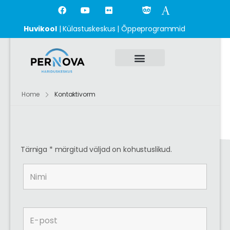
Huvikool
|
Külastuskeskus
|
Õppeprogrammid
Roheline kool
Korralda üritus
Home
Kontaktivorm
Tärniga * märgitud väljad on kohustuslikud.