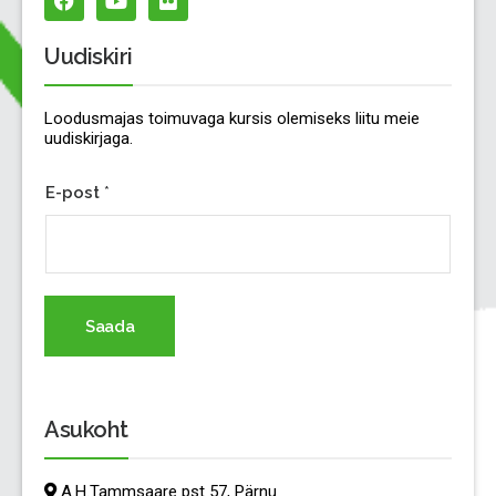
Uudiskiri
Loodusmajas toimuvaga kursis olemiseks liitu meie
uudiskirjaga.
E-post
*
Saada
Asukoht
A.H.Tammsaare pst 57, Pärnu