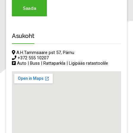
Saada
Asukoht
A.H.Tammsaare pst 57, Pärnu
+372 555 10207
Auto | Buss | Rattaparkla | Ligipääs ratastoolile