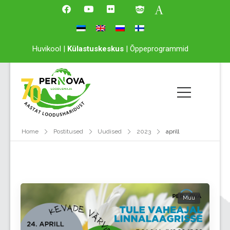
Huvikool
|
Külastuskeskus
|
Õppeprogrammid
Home
Postitused
Uudised
2023
aprill
Muu