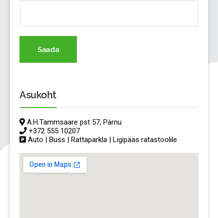
Saada
Asukoht
A.H.Tammsaare pst 57, Pärnu
+372 555 10207
Auto | Buss | Rattaparkla | Ligipääs ratastoolile