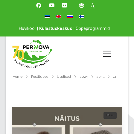
Huvikool
|
Külastuskeskus
|
Õppeprogrammid
Home
Postitused
Uudised
2025
aprill
14
Muu