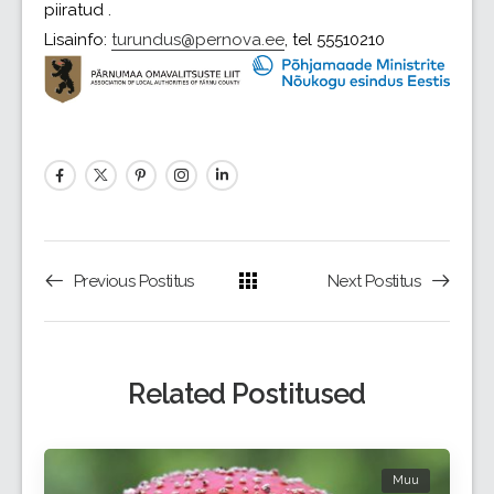
piiratud .
Lisainfo:
turundus@pernova.ee
, tel 55510210
Previous Postitus
Next Postitus
Related Postitused
Muu