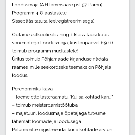
Loodusmaja (A.H.Tammsaare pst 57, Pärnu)
Programm 4-8-aastastele.
Sissepääs tasuta (eelregistreerimisega).
Ootame eelkooliealisi ning 1. klassi lapsi koos
vanematega Loodusmajja, kus laupäeval (19.11)
toimub programm mudilastele!
Üritus toimub Põhjamaade kirjanduse nädala
raames, mille seekordseks teemaks on Põhjala
loodus.
Perehommiku kava:
– loeme ette lasteraamatu “Kui sa kohtad karu!”
– toimub meisterdamistöötuba
– majatuuril loodusmaja õpetajaga tutvume
lähemalt loomade ja loodusega
Palume ette registreerida, kuna kohtade arv on