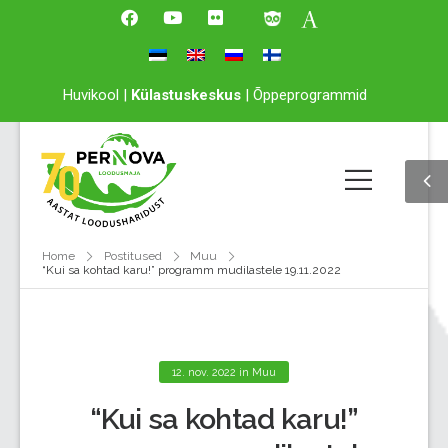
Huvikool
|
Külastuskeskus
|
Õppeprogrammid
Home
Postitused
Muu
“Kui sa kohtad karu!” programm mudilastele 19.11.2022
12. nov. 2022
in
Muu
“Kui sa kohtad karu!”