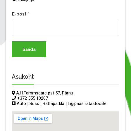
E-post
*
Saada
Asukoht
A.H.Tammsaare pst 57, Pärnu
+372 555 10207
Auto | Buss | Rattaparkla | Ligipääs ratastoolile